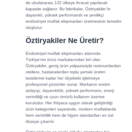
de uluslararası 132 ülkeye ihracat yapılacak
kapasite sağlanır. Bu fabrikalar, Öztiryakiler’in
dayanıklı, yüksek performanslı ve yenilikçi
endüstriyel mutfak ekipmanları üretmesinin temelini
oluşturur.
Öztiryakiler Ne Üretir?
Endüstriyel mutfak ekipmanları alanında
Türkiye’nin öncü markalarından biri olan
Öztiryakiler, geniş ürün yelpazesiyle restoranlardan
otellere, hastanelerden toplu yemek üretim
tesislerine kadar her ölçekteki işletmeye
profesyonel çözümler sunar. Markanın üretim
anlayışı; dayanıklılık, yüksek performans, enerji
verimliliği ve uzun ömürlü kullanım üzerine
kuruludur. Her ihtiyaca uygun olarak geliştirdiği
ürün kategorileri sayesinde, modern mutfaklarda
hem verimlilik hem de hijyen standartları en üst
düzeye çıkarılır.
Öztiryakiler’in en güçlü olduğu alanlardan biri