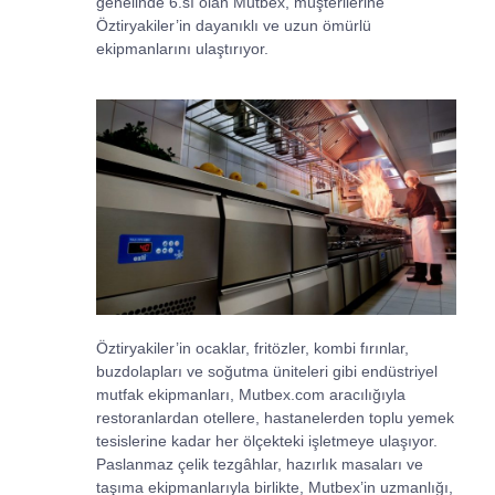
genelinde 6.sı olan Mutbex, müşterilerine
Öztiryakiler’in dayanıklı ve uzun ömürlü
ekipmanlarını ulaştırıyor.
Öztiryakiler’in ocaklar, fritözler, kombi fırınlar,
buzdolapları ve soğutma üniteleri gibi endüstriyel
mutfak ekipmanları, Mutbex.com aracılığıyla
restoranlardan otellere, hastanelerden toplu yemek
tesislerine kadar her ölçekteki işletmeye ulaşıyor.
Paslanmaz çelik tezgâhlar, hazırlık masaları ve
taşıma ekipmanlarıyla birlikte, Mutbex’in uzmanlığı,