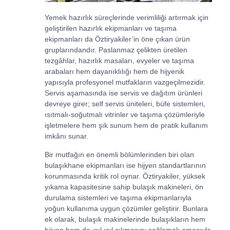
Yemek hazırlık süreçlerinde verimliliği artırmak için
geliştirilen hazırlık ekipmanları ve taşıma
ekipmanları da Öztiryakiler’in öne çıkan ürün
gruplarındandır. Paslanmaz çelikten üretilen
tezgâhlar, hazırlık masaları, evyeler ve taşıma
arabaları hem dayanıklılığı hem de hijyenik
yapısıyla profesyonel mutfakların vazgeçilmezidir.
Servis aşamasında ise servis ve dağıtım ürünleri
devreye girer; self servis üniteleri, büfe sistemleri,
ısıtmalı-soğutmalı vitrinler ve taşıma çözümleriyle
işletmelere hem şık sunum hem de pratik kullanım
imkânı sunar.
Bir mutfağın en önemli bölümlerinden biri olan
bulaşıkhane ekipmanları ise hijyen standartlarının
korunmasında kritik rol oynar. Öztiryakiler, yüksek
yıkama kapasitesine sahip bulaşık makineleri, ön
durulama sistemleri ve taşıma ekipmanlarıyla
yoğun kullanıma uygun çözümler geliştirir. Bunlara
ek olarak, bulaşık makinelerinde bulaşıkların hem
hijyen hem de ışıl ışıl çıkmasını sağlamak amacıyla