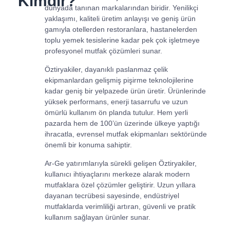
Kimdir?
dünyada tanınan markalarından biridir. Yenilikçi
yaklaşımı, kaliteli üretim anlayışı ve geniş ürün
gamıyla otellerden restoranlara, hastanelerden
toplu yemek tesislerine kadar pek çok işletmeye
profesyonel mutfak çözümleri sunar.
Öztiryakiler, dayanıklı paslanmaz çelik
ekipmanlardan gelişmiş pişirme teknolojilerine
kadar geniş bir yelpazede ürün üretir. Ürünlerinde
yüksek performans, enerji tasarrufu ve uzun
ömürlü kullanım ön planda tutulur. Hem yerli
pazarda hem de 100’ün üzerinde ülkeye yaptığı
ihracatla, evrensel mutfak ekipmanları sektöründe
önemli bir konuma sahiptir.
Ar-Ge yatırımlarıyla sürekli gelişen Öztiryakiler,
kullanıcı ihtiyaçlarını merkeze alarak modern
mutfaklara özel çözümler geliştirir. Uzun yıllara
dayanan tecrübesi sayesinde, endüstriyel
mutfaklarda verimliliği artıran, güvenli ve pratik
kullanım sağlayan ürünler sunar.